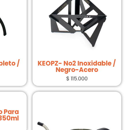
leto /
KEOPZ- No2 Inoxidable /
Negro-Acero
$
115.000
o Para
 350ml