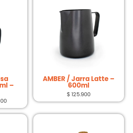
nsa
AMBER / Jarra Latte –
ml –
600ml
$
125.900
900