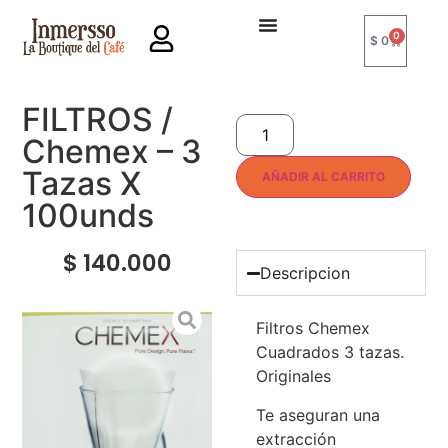
0
$
0
FILTROS /
Chemex – 3
Tazas X
AÑADIR AL CARRITO
100unds
$
140.000
Descripcion
Filtros Chemex
Cuadrados 3 tazas.
Originales
Te aseguran una
extracción