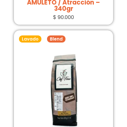
AMULETO / Atracción –
340gr
$
90.000
Lavado
Blend