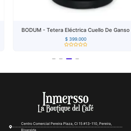
BODUM - Tetera Eléctrica Cuello De Ganso
$
399.000
Valorado
con
0
de
5
Centro Comercial Pereira Plaza, Cl 15 #13-110, Pereira,
Risaralda