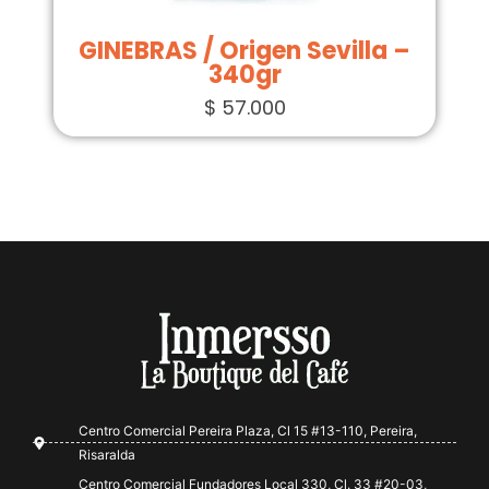
GINEBRAS / Origen Sevilla –
340gr
$
57.000
Centro Comercial Pereira Plaza, Cl 15 #13-110, Pereira,
Risaralda
Centro Comercial Fundadores Local 330, Cl. 33 #20-03,