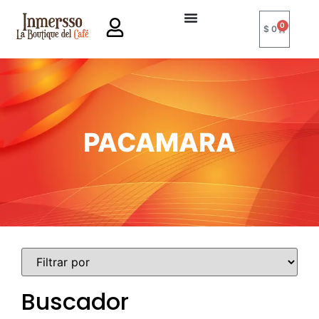
0
$
0
PACAMARA
Buscador