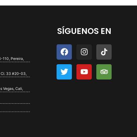
SÍGUENOS EN
-110, Pereira,
 Cl. 33 #20-03,
s Vegas, Cali,