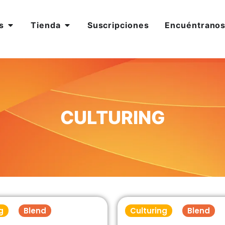
s
Tienda
Suscripciones
Encuéntrano
CULTURING
g
Blend
Culturing
Blend