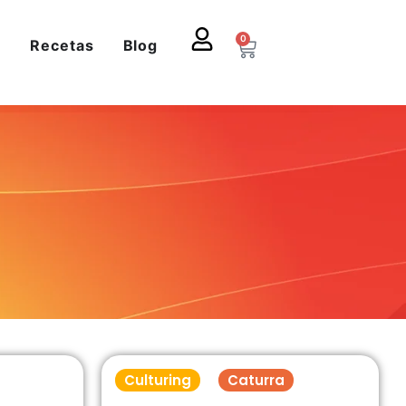
0
s
Recetas
Blog
Culturing
Caturra