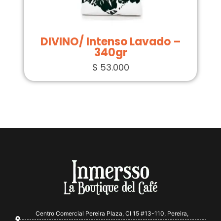
DIVINO/ Intenso Lavado –
340gr
$
53.000
Centro Comercial Pereira Plaza, Cl 15 #13-110, Pereira,