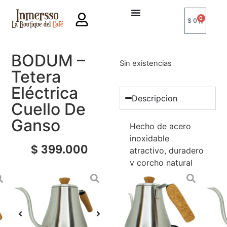
0
$
0
BODUM –
Sin existencias
Tetera
Eléctrica
Descripcion
Cuello De
Ganso
Hecho de acero
inoxidable
$
399.000
atractivo, duradero
y corcho natural
sostenible.
Extremadamente
cómodo, mango
antideslizante y