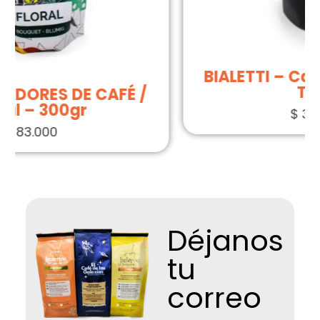
BIALETTI – Cafetera Brikka / 4
Tazas
$
345.000
Déjanos
tu
correo