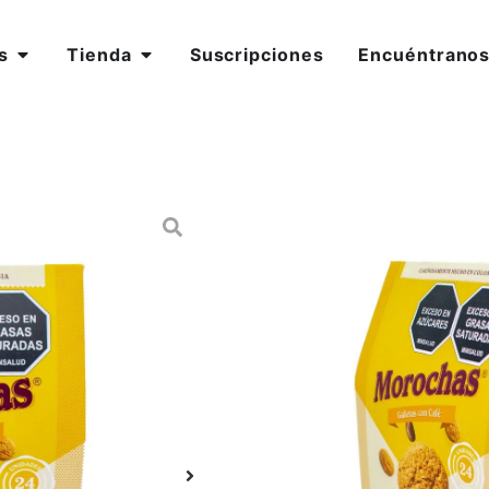
s
Tienda
Suscripciones
Encuéntrano
DIVERCAFE –
/ 160gr
$
21.000
AÑADIR AL CA