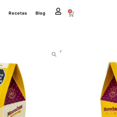
0
s
Recetas
Blog
 Galletas Morochas
RRITO