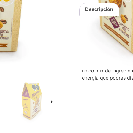
Descripción
Inf
Valoraciones (0)
Descripció
Las galletas con Café
inigualable de textura 
unico mix de ingredie
energia que podrás dis