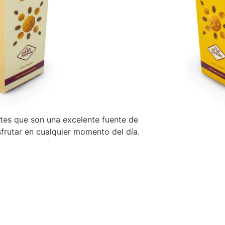
ormación adicional
n
 Morochas posee una receta única e
y sabor que resultan en un nutritivo y
ntes que son una excelente fuente de
frutar en cualquier momento del día.