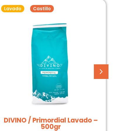
Lavado
Castillo
Lav
DIVINO / Primordial Lavado –
D
500gr