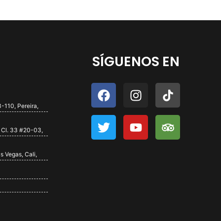
SÍGUENOS EN
-110, Pereira,
 Cl. 33 #20-03,
s Vegas, Cali,