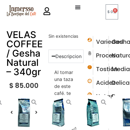
0
$
0
VELAS
Sin existencias
Variedad
Gesh
COFFEE
/ Gesha
Proceso
Natur
Descripcion
Natural
Tostión
Medi
– 340gr
Al tomar
una taza
Acidez
Delic
$
85.000
de este
café, te
Notas
Duraz
recibirán
y
manz
aromas
verde,
tentadores
con
que
dulzor
recuerdan