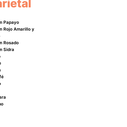
rietal
n Papayo
n Rojo Amarillo y
o
n Rosado
n Sidra
o
e
a
fé
o
ara
mo