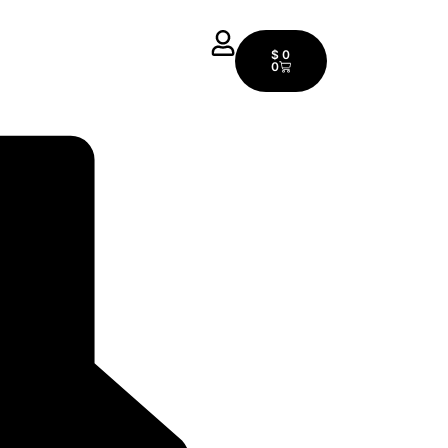
$
0
0