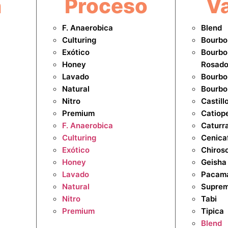
n
Proceso
Va
F. Anaerobica
Blend
Culturing
Bourbo
Exótico
Bourbo
Honey
Rosad
Lavado
Bourbo
Natural
Bourbo
Nitro
Castill
Premium
Catiop
F. Anaerobica
Caturr
Culturing
Cenica
Exótico
Chiros
Honey
Geisha
Lavado
Pacam
Natural
Supre
Nitro
Tabi
Premium
Tipica
Blend