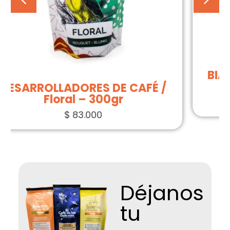
BIALETTI – Cafetera Brikka / 4
Tazas
/
$
345.000
Déjanos
tu