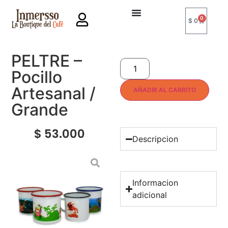
0
$
0
PELTRE –
Pocillo
Artesanal /
AÑADIR AL CARRITO
Grande
$
53.000
Descripcion
Informacion
adicional