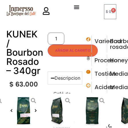
0
$
0
KUNEK
Variedad
Bourb
/
rosad
Bourbon
AÑADIR AL CARRITO
Rosado
Proceso
Hone
– 340gr
Tostión
Medi
Descripcion
$
63.000
Acidez
Medi
Café de
Notas
Floral
origen,
y
cultivado
espec
en
Quimbaya
Altura
1490