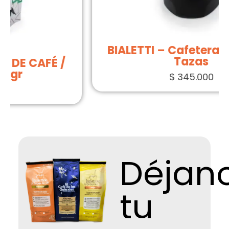
BIALETTI – Cafetera Brikka / 4
Tazas
$
345.000
Déjan
tu