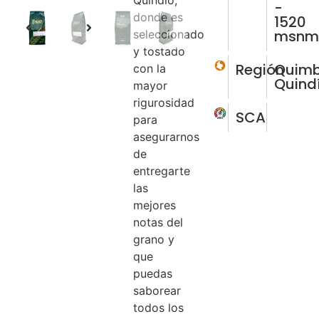
Quindío,
-
donde es
1520
msn
seleccionado
y tostado
Región
Quimb
con la
Quind
mayor
rigurosidad
SCA
para
asegurarnos
de
entregarte
las
mejores
notas del
grano y
que
puedas
saborear
todos los