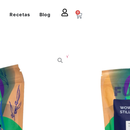
0
s
Recetas
Blog
fés especiales
,
Castillo
,
Natural
ADORES DE CAFÉ /
gr
RRITO