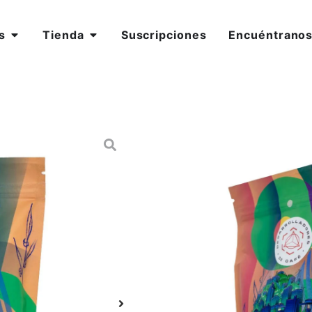
s
Tienda
Suscripciones
Encuéntrano
Categorías
Antioquia
,
Ca
DESARROLL
Funky – 300
$
68.000
AÑADIR AL CA