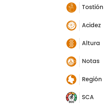
Tostión
Acidez
Altura
Notas
Región
SCA