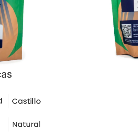
oraciones (0)
n
o y frutas tropicales.
cas
d
Castillo
Natural