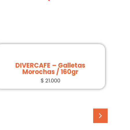
Lav
DIVERCAFE – Galletas
Morochas / 160gr
DIV
$
21.000