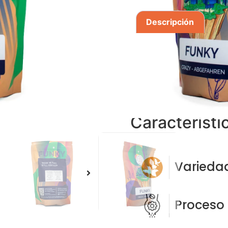
Descripción
Val
Descripció
Sabor a mora, vino tint
Característi
Varieda
Proceso