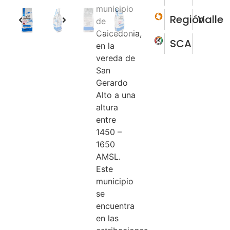
municipio
Región
Valle
de
Caicedonia,
SCA
en la
vereda de
San
Gerardo
Alto a una
altura
entre
1450 –
1650
AMSL.
Este
municipio
se
encuentra
en las