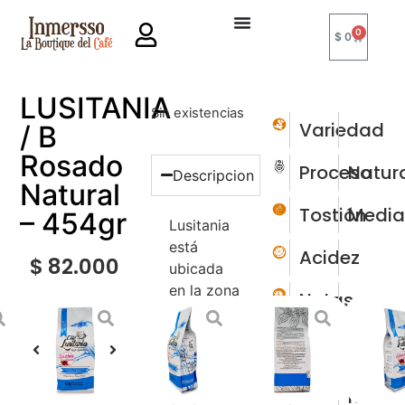
0
$
0
LUSITANIA
Sin existencias
Variedad
/ B
Rosado
Proceso
Natur
Descripcion
Natural
Tostión
Medi
– 454gr
Lusitania
está
Acidez
$
82.000
ubicada
en la zona
Notas
norte del
departamento
Altura
1450
del Valle
-
1650
del Cauca,
msn
en el