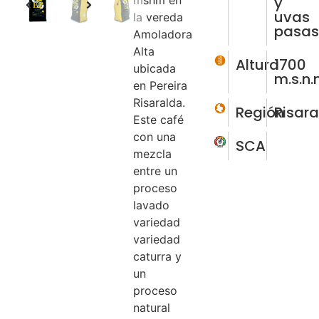
y
msnm en
uvas
la vereda
pasa
Amoladora
Alta
Altura
1700
ubicada
m.s.n
en Pereira
Risaralda.
Región
Risar
Este café
con una
SCA
mezcla
entre un
proceso
lavado
variedad
variedad
caturra y
un
proceso
natural