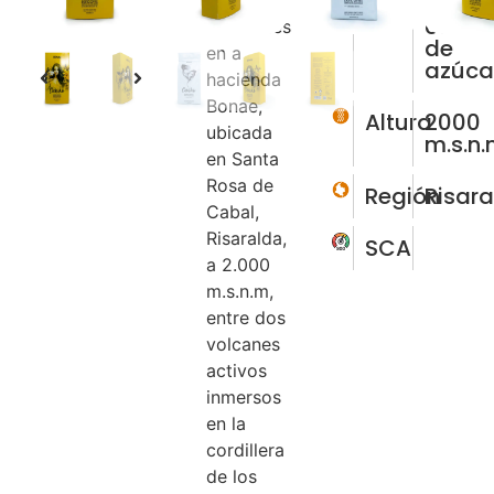
dulce,
microclimas
caña
existentes
de
en a
azúca
hacienda
Bonae,
Altura
2000
ubicada
m.s.n
en Santa
Rosa de
Región
Risar
Cabal,
Risaralda,
SCA
a 2.000
m.s.n.m,
entre dos
volcanes
activos
inmersos
en la
cordillera
de los