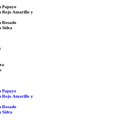
n Papayo
 Rojo Amarillo y
n Rosado
 Sidra
é
ra
o
n Papayo
 Rojo Amarillo y
n Rosado
 Sidra