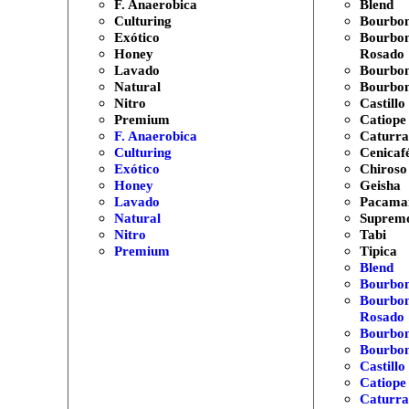
F. Anaerobica
Blend
Culturing
Bourbo
Exótico
Bourbon
Honey
Rosado
Lavado
Bourbo
Natural
Bourbon
Nitro
Castillo
Premium
Catiope
F. Anaerobica
Caturra
Culturing
Cenicaf
Exótico
Chiroso
Honey
Geisha
Lavado
Pacama
Natural
Suprem
Nitro
Tabi
Premium
Tipica
Blend
Bourbo
Bourbon
Rosado
Bourbo
Bourbon
Castillo
Catiope
Caturra