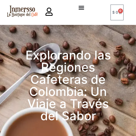
0
$
0
Explorando las
Regiones
Cafeteras de
Colombia: Un
Viaje a Través
del Sabor