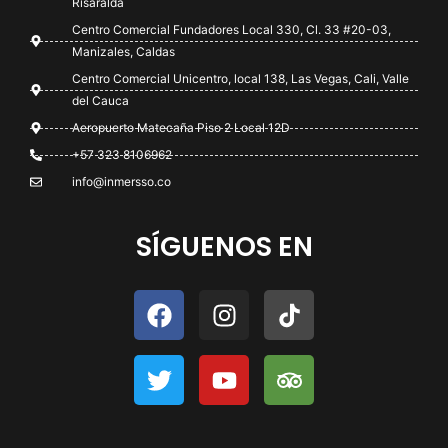
Risaralda
Centro Comercial Fundadores Local 330, Cl. 33 #20-03,
Manizales, Caldas
Centro Comercial Unicentro, local 138, Las Vegas, Cali, Valle
del Cauca
Aeropuerto Matecaña Piso 2 Local 12D
+57 323 8106962
info@inmersso.co
SÍGUENOS EN