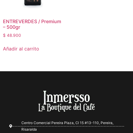
ENTREVERDES / Premium
– 500gr
$
48.900
Añadir al carrito
Centro Comercial Pereira Plaza, Cl 15 #13-110, Pereira,
Risaralda