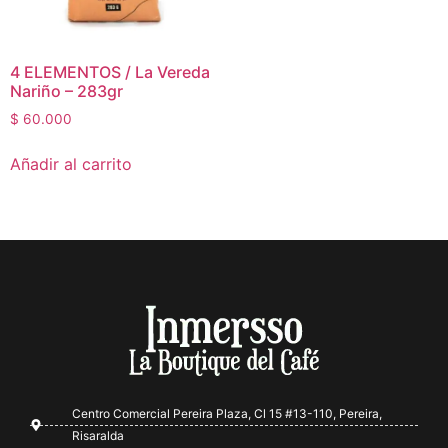
4 ELEMENTOS / La Vereda
Nariño – 283gr
$
60.000
Añadir al carrito
Centro Comercial Pereira Plaza, Cl 15 #13-110, Pereira,
Risaralda