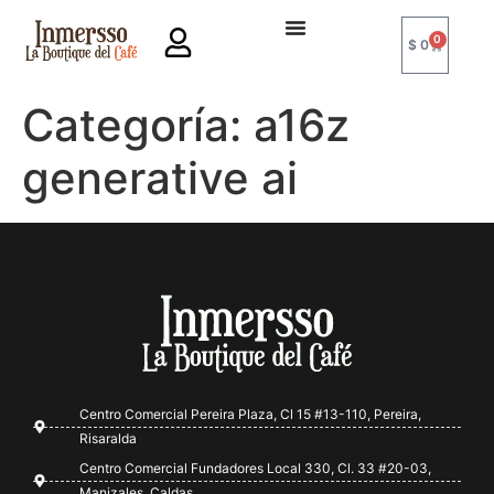
0
$
0
Categoría:
a16z
generative ai
Centro Comercial Pereira Plaza, Cl 15 #13-110, Pereira,
Risaralda
Centro Comercial Fundadores Local 330, Cl. 33 #20-03,
Manizales, Caldas