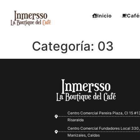
Inicio
Café
Categoría:
03
Centro Comercial Pereira Plaza, Cl 15 #13
Risaralda
Centro Comercial Fundadores Local 330,
Manizales, Caldas