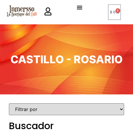
0
$
0
CASTILLO - ROSARIO
Buscador